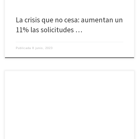
La crisis que no cesa: aumentan un
11% las solicitudes …
Publicada
8 junio, 2023
En la tarde de ayer jueves falleció el sacerdote abulense D. Victoriano
Jiménez Carrasco, a los 89 años de edad. Natural de Sotillo de La
Adrada (Ávila), Cursó sus estudios en el Seminario de Ávila para ser
ordenado sacerdote en 1960. Asimismo, era Licenciado en Derecho
por la Universidad Complutense de Madrid. Su labor pastoral […]