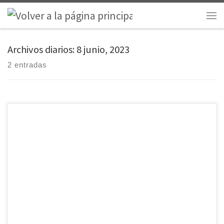
Saltar al contenido
Men
Archivos diarios:
8 junio, 2023
2 entradas
Bajo el lema «Tú tienes mucho que ver», este domingo, solemnidad
del Corpus, celebraremos el Día de la Caridad. Una jornada en la que
se pone en valor la acción social y caritativa de la Iglesia para con los
más necesitados a través de Cáritas, que aprovecha esta celebración
para explicar a la sociedad toda […]