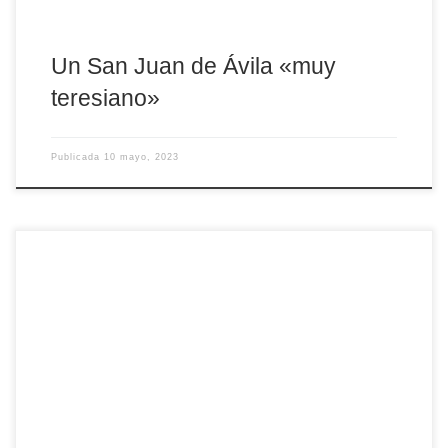
Un San Juan de Ávila «muy
teresiano»
Publicada
10 mayo, 2023
En esta fiesta de San Juan de Ávila, queremos acercarnos a la
memoria, a los recuerdos de uno de los sacerdotes diocesanos
que hoy van a recibir un homenaje por parte de todo el presbiterio
abulense. Se trata de José Manuel Sánchez Caro, quien en
septiembre de 2023 cumplirá nada menos que 60 años como […]