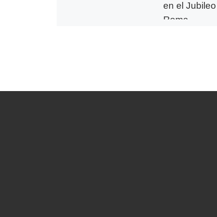
en el Jubileo
Roma
La Delegación Ep
Educación Católi
Enseñanza Relig
nuestra diócesis 
participado en la
anuales de deleg