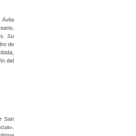
 Ávila
esano,
os. Su
dro de
ibida,
in del
de San
scua»,
nfirma