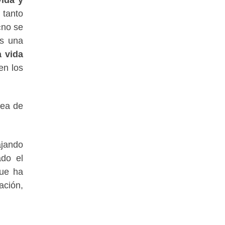
 tanto
no se
os una
a vida
en los
rea de
ajando
ado el
que ha
ación,