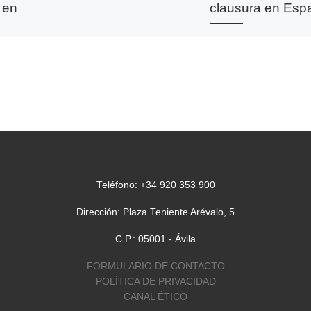
 en
clausura en Esp
El próximo jueves, 27 
marzo, a las 19:00 hora
iscopal de
Monasterio de la
ca y
Conversión, en Sotillo 
iosa de
Adrada, se sumará a l
de Ávila ha
oración cuaresmal […]
s Jornadas
ados […]
Teléfono: +34 920 353 900
Dirección: Plaza Teniente Arévalo, 5
C.P.: 05001 - Ávila
FORMULARIO DE CONTACTO
POLÍTICA DE PRIVACIDAD
CANAL ÉTICO