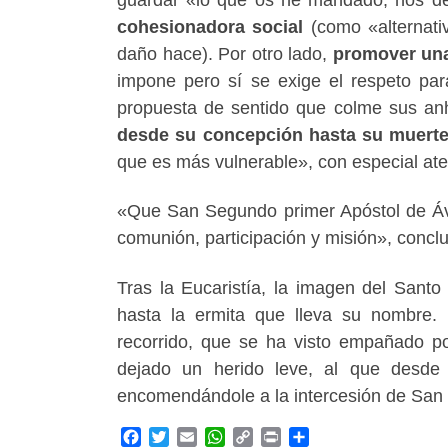
cohesionadora social
(como «alternativ
daño hace). Por otro lado,
promover una
impone pero sí se exige el respeto par
propuesta de sentido que colme sus an
desde su concepción hasta su muerte
que es más vulnerable», con especial aten
«Que San Segundo primer Apóstol de Ávi
comunión, participación y misión», concl
Tras la Eucaristía, la imagen del Santo
hasta la ermita que lleva su nombre. 
recorrido, que se ha visto empañado po
dejado un herido leve, al que desde 
encomendándole a la intercesión de San 
F
T
E
W
C
P
C