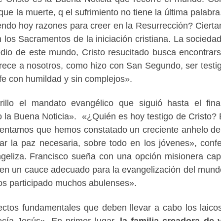
e la muerte, q el sufrimiento no tiene la última palabra
ndo hoy razones para creer en la Resurrección? Ciert
 los Sacramentos de la iniciación cristiana. La sociedad
edio de este mundo, Cristo resucitado busca encontrar
frece a nosotros, como hizo con San Segundo, ser testi
a fe con humildad y sin complejos».
llo el mandato evangélico que siguió hasta el fin
 la Buena Noticia». «¿Quién es hoy testigo de Cristo? 
entamos que hemos constatado un creciente anhelo de
ar la paz necesaria, sobre todo en los jóvenes», conf
geliza. Francisco sueña con una opción misionera ca
a en un cauce adecuado para la evangelización del mund
os participado muchos abulenses».
ectos fundamentales que deben llevar a cabo los laico
cía Jesús». En primer lugar,
la familia creadora de 