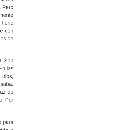
. Pero
amente
 tiene
se con
gos de
al San
En las
 Dios,
esaba.
paz de
o. Por
s para
vida y