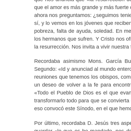
que el amor es más grande y más fuerte qu
ahora nos preguntamos: ¿seguimos tenie
sí, y lo vemos en los jóvenes que reciben
pobreza, falta de ayuda, soledad. En m
los hermanos que sufren. Y Cristo nos o
la resurrección. Nos invita a vivir nuestr
Recordaba asimismo Mons. García Buri
Segundo: «Id y anunciad al mundo entero
reuniones que tenemos los obispos, com
un deseo de volver a la fe para encontr
«Todo el Pueblo de Dios es el que evan
transformarlo todo para que se conviert
eso convocó este Sínodo, en el que hem
Por último, recordaba D. Jesús tres asp
guardar «lo que os he mandado, nos de