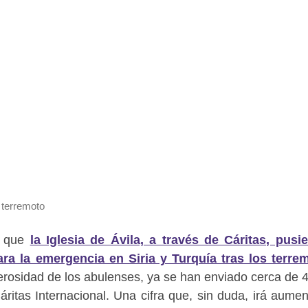
 terremoto
e que
la Iglesia de Ávila, a través de Cáritas, pusi
a la emergencia en Siria y Turquía tras los terre
erosidad de los abulenses, ya se han enviado cerca de 
áritas Internacional. Una cifra que, sin duda, irá aume