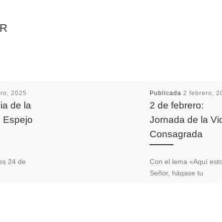
AR
ro, 2025
Publicada
2 febrero, 
ia de la
2 de febrero:
l Espejo
Jornada de la Vi
Consagrada
nes 24 de
Con el lema «Aquí esto
Señor, hágase tu
Emeterio
voluntad» se celebra
la XXVIII Jornada Mund
Pastoral
de la Vida Consagrada
celebración
coincide cada año con 