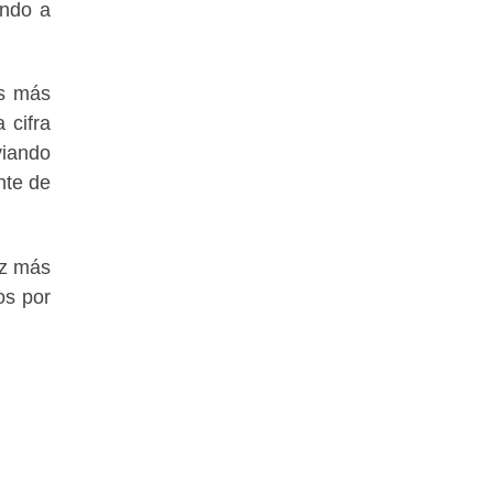
endo a
as más
 cifra
viando
nte de
ez más
os por