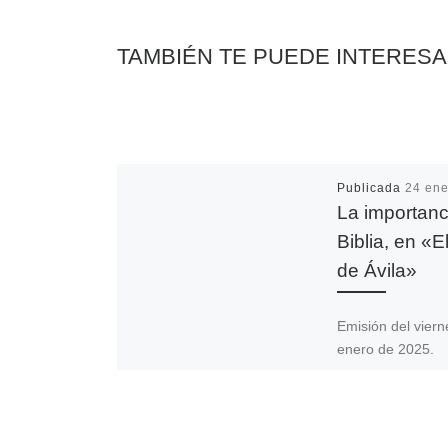
r
TAMBIÉN TE PUEDE INTERES
Publicada
24 ene
La importanc
Biblia, en «E
de Ávila»
Emisión del vier
enero de 2025.
Entrevistamos a 
Pato, director del
Secretariado de 
Bíblica, sobre la 