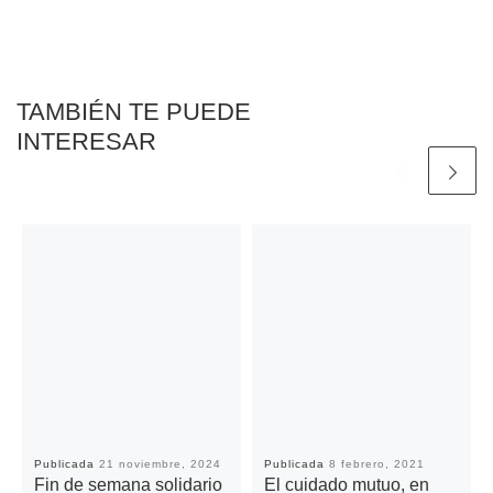
o
e
A
i
r
o
r
p
n
t
k
p
k
i
r
TAMBIÉN TE PUEDE
INTERESAR
Publicada
21 noviembre, 2024
Publicada
8 febrero, 2021
Fin de semana solidario
El cuidado mutuo, en