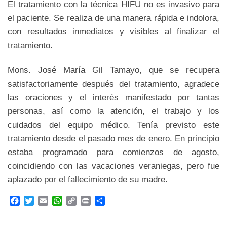
El tratamiento con la técnica HIFU no es invasivo para
el paciente. Se realiza de una manera rápida e indolora,
con resultados inmediatos y visibles al finalizar el
tratamiento.
Mons. José María Gil Tamayo, que se recupera
satisfactoriamente después del tratamiento, agradece
las oraciones y el interés manifestado por tantas
personas, así como la atención, el trabajo y los
cuidados del equipo médico. Tenía previsto este
tratamiento desde el pasado mes de enero. En principio
estaba programado para comienzos de agosto,
coincidiendo con las vacaciones veraniegas, pero fue
aplazado por el fallecimiento de su madre.
F
T
E
W
C
P
C
a
w
m
h
o
r
o
c
i
a
a
p
i
m