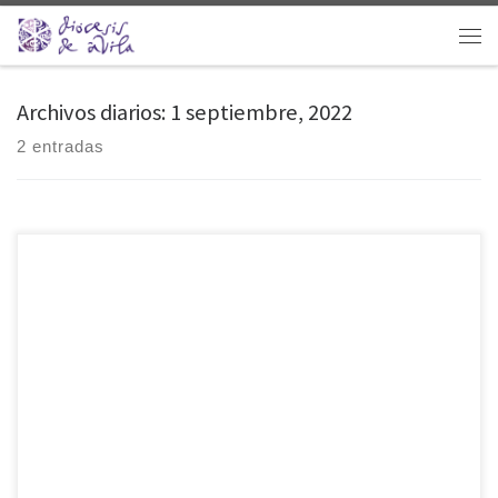
Saltar al contenido
Men
Archivos diarios:
1 septiembre, 2022
2 entradas
Hoy día 1 de septiembre se celebra la Jornada mundial de oración por
el cuidado de la creación. El Papa Francisco comienza así su mensaje
para este año. “Escucha la voz de la creación” es el tema y la
invitación del Tiempo de la Creación de este año. El período
ecuménico comienza el 1 de […]