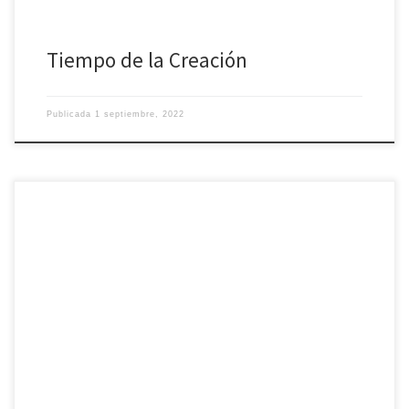
Tiempo de la Creación
Publicada
1 septiembre, 2022
Mons. José María Gil Tamayo, arzobispo coadjutor electo de Granada
y administrador apostólico de Ávila, ha recibido con éxito en el día de
ayer 31 de agosto el tratamiento HIFU (High-Intensity Focused
Ultrasound) para la eliminación del temblor esencial hereditario que
estaba empezando a sentir de manera leve en sus manos desde hace
un tiempo. […]