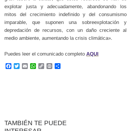
explotar justa y adecuadamente, abandonando los
mitos del crecimiento indefinido y del consumismo
imparable, que suponen una sobreexplotación y
depredación de recursos, con un daño creciente al
medio ambiente, aumentando la crisis climática».
Puedes leer el comunicado completo
AQUI
F
T
E
W
C
P
C
a
w
m
h
o
r
o
c
i
a
a
p
i
m
e
t
i
t
y
n
p
b
t
l
s
L
t
a
o
e
A
i
r
o
r
p
n
t
k
p
k
i
r
TAMBIÉN TE PUEDE
INTERESAR