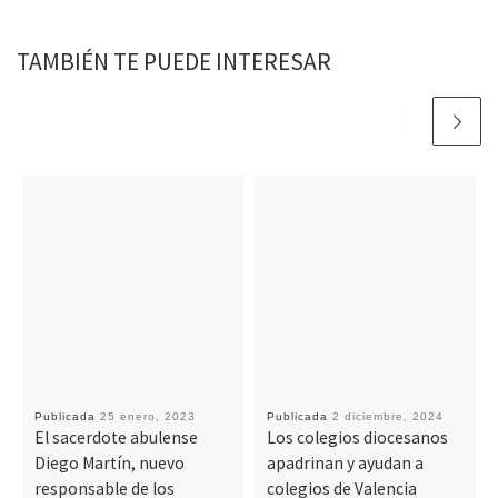
k
p
k
i
r
TAMBIÉN TE PUEDE INTERESAR
Publicada
25 enero, 2023
Publicada
2 diciembre, 2024
El sacerdote abulense
Los colegios diocesanos
Diego Martín, nuevo
apadrinan y ayudan a
responsable de los
colegios de Valencia