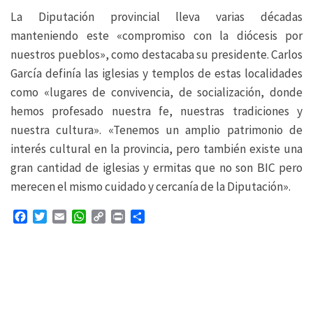
La Diputación provincial lleva varias décadas
manteniendo este «compromiso con la diócesis por
nuestros pueblos», como destacaba su presidente. Carlos
García definía las iglesias y templos de estas localidades
como «lugares de convivencia, de socialización, donde
hemos profesado nuestra fe, nuestras tradiciones y
nuestra cultura». «Tenemos un amplio patrimonio de
interés cultural en la provincia, pero también existe una
gran cantidad de iglesias y ermitas que no son BIC pero
merecen el mismo cuidado y cercanía de la Diputación».
F
T
E
W
C
P
C
a
w
m
h
o
r
o
c
i
a
a
p
i
m
e
t
i
t
y
n
p
b
t
l
s
L
t
a
o
e
A
i
r
o
r
p
n
t