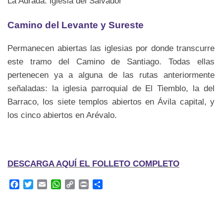
La Adrada: iglesia del Salvador
Camino del Levante y Sureste
Permanecen abiertas las iglesias por donde transcurre
este tramo del Camino de Santiago. Todas ellas
pertenecen ya a alguna de las rutas anteriormente
señaladas: la iglesia parroquial de El Tiemblo, la del
Barraco, los siete templos abiertos en Ávila capital, y
los cinco abiertos en Arévalo.
DESCARGA AQUÍ EL FOLLETO COMPLETO
F
T
E
W
C
P
C
a
w
m
h
o
r
o
c
i
a
a
p
i
m
e
t
i
t
y
n
p