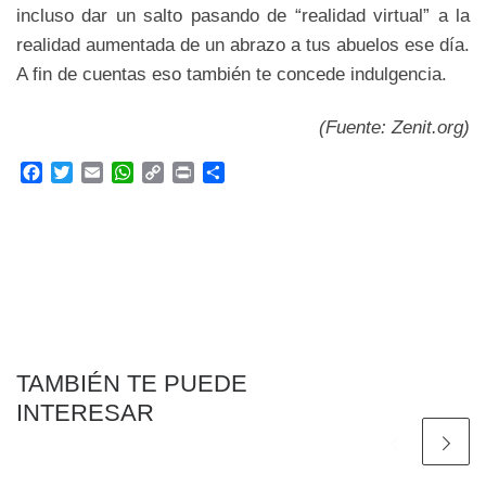
incluso dar un salto pasando de “realidad virtual” a la
realidad aumentada de un abrazo a tus abuelos ese día.
A fin de cuentas eso también te concede indulgencia.
(Fuente: Zenit.org)
F
T
E
W
C
P
C
a
w
m
h
o
r
o
c
i
a
a
p
i
m
e
t
i
t
y
n
p
b
t
l
s
L
t
a
o
e
A
i
r
o
r
p
n
t
k
p
k
i
r
TAMBIÉN TE PUEDE
INTERESAR