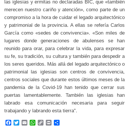
las iglesias y ermitas no declaradas BIC, que «también
merecen nuestro cariño y atención», como parte de un
compromiso a la hora de cuidar el legado arquitectónico
y patrimonial de la provincia. A ellas se refería Carlos
García como «sedes de convivencia». «Son miles de
lugares donde generaciones de abulenses se han
reunido para orar, para celebrar la vida, para expresar
su fe, su tradición, su cultura y también para despedir a
los seres queridos. Más allá del legado arquitectónico o
patrimonial las iglesias son centros de convivencia,
centros sociales que durante estos últimos meses de la
pandemia de la Covid-19 han tenido que cerrar sus
puertas lamentablemente. También las iglesias han
labrado esa comunicación necesaria para seguir
trabajando y labrando esta tierra”.
F
T
E
W
C
P
C
a
w
m
h
o
r
o