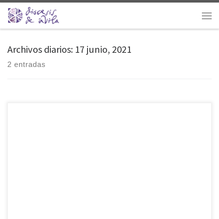
Saltar al contenido
Men
Archivos diarios:
17 junio, 2021
2 entradas
El Ayuntamiento de Ávila dedicará la plazuela que se está
construyendo en la confluencia de las calles Francisco Gallego,
Nuestra Señora de Sonsoles y Jesús del Gran Poder al párroco don
Francisco López, fallecido en febrero de 2019. Así lo ha comunicado
hoy el Consistorio tras la reunión de la Junta de Gobierno Local
celebrada […]