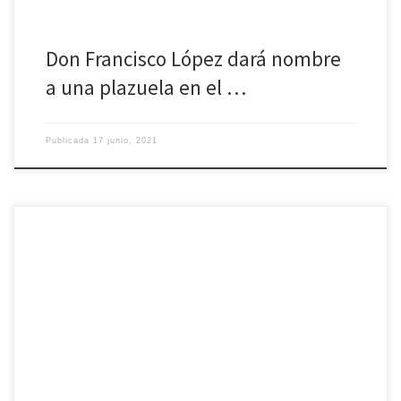
Don Francisco López dará nombre
a una plazuela en el …
Publicada
17 junio, 2021
El derecho a la libertad religiosa está en caída libre. El 67% de la
población mundial, 5.200 millones de personas, viven en países donde
se producen graves violaciones a la libertad religiosa, lo que supone
que pueden ser discriminados, marginados o perseguidos por causa
de su fe. Son datos del último Informe de Libertad Religiosa […]