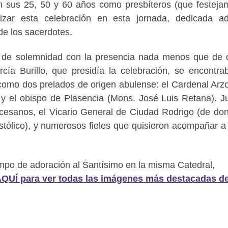
n sus 25, 50 y 60 años como presbíteros (que festeja
izar esta celebración en esta jornada, dedicada a
 de los sacerdotes.
tía de solemnidad con la presencia nada menos que de 
ía Burillo, que presidía la celebración, se encontra
 como dos prelados de origen abulense: el Cardenal Arz
 y el obispo de Plasencia (Mons. José Luis Retana). J
ocesanos, el Vicario General de Ciudad Rodrigo (de do
tólico), y numerosos fieles que quisieron acompañar a
po de adoración al Santísimo en la misma Catedral,
QUÍ para ver todas las imágenes más destacadas de