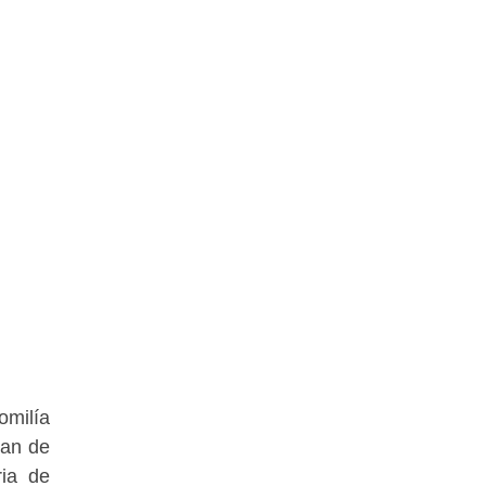
omilía
uan de
ria de