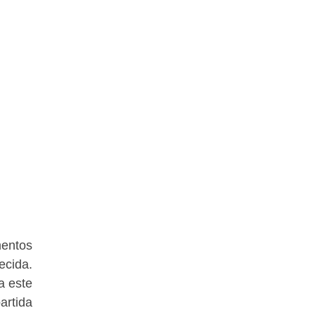
entos
cida.
a este
artida