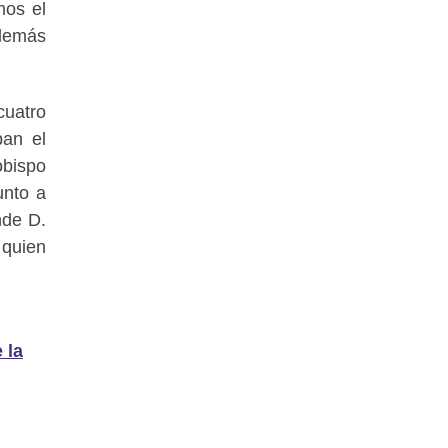
mos el
demás
cuatro
ban el
obispo
unto a
nde D.
 quien
 la