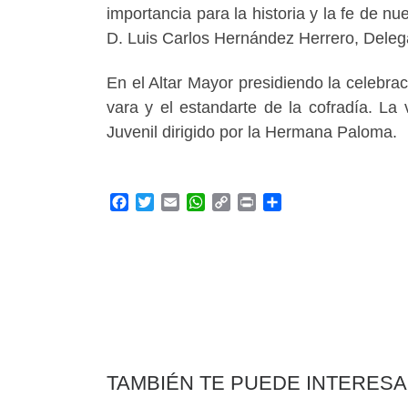
importancia para la historia y la fe de nu
D. Luis Carlos Hernández Herrero, Deleg
En el Altar Mayor presidiendo la celebra
vara y el estandarte de la cofradía. La 
Juvenil dirigido por la Hermana Paloma.
F
T
E
W
C
P
C
a
w
m
h
o
r
o
c
i
a
a
p
i
m
e
t
i
t
y
n
p
b
t
l
s
L
t
a
o
e
A
i
r
o
r
p
n
t
k
p
k
i
r
TAMBIÉN TE PUEDE INTERES