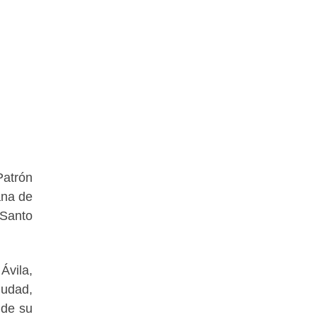
Patrón
ana de
 Santo
vila,
iudad,
 de su