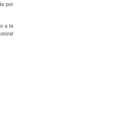
da por
o a la
storal