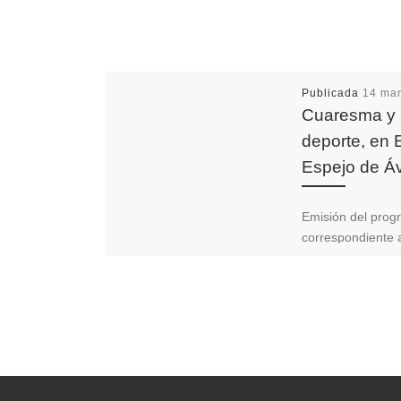
Publicada
14 mar
Cuaresma y
deporte, en 
Espejo de Áv
Emisión del pro
correspondiente a
14 de marzo. – 
acercamos a la B
la Santa para co
cómo se […]