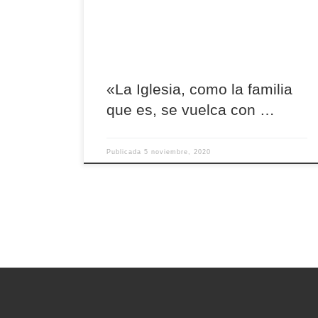
mayores, etc), frente a los 17,9 millones en
inversiones anunciadas para la provincia por
parte del Estado. Y […]
«La Iglesia, como la familia
que es, se vuelca con …
Publicada
5 noviembre, 2020