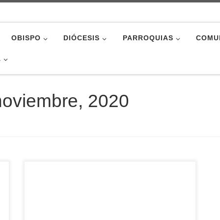
OBISPO
DIÓCESIS
PARROQUIAS
COMU
A
noviembre, 2020
Hablar de corresponsabilidad en la Iglesia
implica también conocer la realidad para poder
ayudar en ella. Con este motivo, en la rueda de
prensa del Día de la Iglesia Diocesana también
se ha querido exponer a la sociedad abulense la