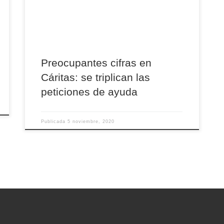
situación que vive Cáritas durante esta
pandemia y cómo trabaja para ayudar a las
familias […]
Preocupantes cifras en
Cáritas: se triplican las
peticiones de ayuda
Publicada
5 noviembre, 2020