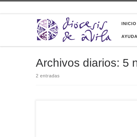
Saltar al contenido
INICIO
AYUD
Archivos diarios:
5 
2 entradas
Sólo en salarios, la diócesis genera una
«riqueza laboral» de más de 18 millones y medio
de euros (que es el acumulado para todas las
instituciones que dependen de ella: Martiherrero,
casa sacerdotal, archivo diocesano, colegios