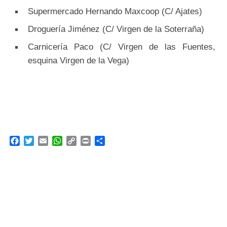
Supermercado Hernando Maxcoop (C/ Ajates)
Droguería Jiménez (C/ Virgen de la Soterraña)
Carnicería Paco (C/ Virgen de las Fuentes,
esquina Virgen de la Vega)
F
T
E
W
C
P
C
a
w
m
h
o
r
o
c
i
a
a
p
i
m
e
t
i
t
y
n
p
b
t
l
s
L
t
a
o
e
A
i
r
o
r
p
n
t
k
p
k
i
r