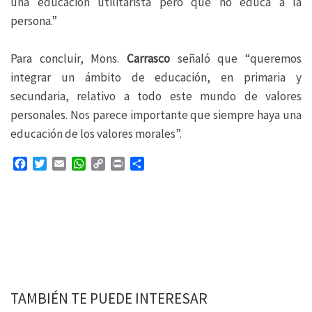
una educación utilitarista pero que no educa a la
persona.”
Para concluir, Mons.
Carrasco
señaló que “queremos
integrar un ámbito de educación, en primaria y
secundaria, relativo a todo este mundo de valores
personales. Nos parece importante que siempre haya una
educación de los valores morales”.
F
T
E
W
C
P
C
a
w
m
h
o
r
o
c
i
a
a
p
i
m
e
t
i
t
y
n
p
b
t
l
s
L
t
a
o
e
A
i
r
o
r
p
n
t
k
p
k
i
r
TAMBIÉN TE PUEDE INTERESAR