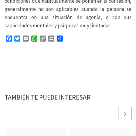
condiciones que habitualmente se ponen en la confesión,
generalmente no son aplicables cuando la persona se
encuentra en una situación de agonía, o con sus
capacidades mentales y psíquicas muy limitadas.
F
T
E
W
C
P
C
a
w
m
h
o
r
o
c
i
a
a
p
i
m
e
t
i
t
y
n
p
b
t
l
s
L
t
a
o
e
A
i
r
o
r
p
n
t
k
p
k
i
r
TAMBIÉN TE PUEDE INTERESAR