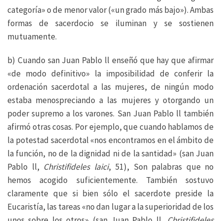
categoría» o de menor valor («un grado más bajo»). Ambas
formas de sacerdocio se iluminan y se sostienen
mutuamente.
b) Cuando san Juan Pablo ll enseñó que hay que afirmar
«de modo definitivo» la imposibilidad de conferir la
ordenación sacerdotal a las mujeres, de ningún modo
estaba menospreciando a las mujeres y otorgando un
poder supremo a los varones. San Juan Pablo ll también
afirmó otras cosas. Por ejemplo, que cuando hablamos de
la potestad sacerdotal «nos encontramos en el ámbito de
la función, no de la dignidad ni de la santidad» (san Juan
Pablo ll,
Christifideles laici
, 51), Son palabras que no
hemos acogido suficientemente. También sostuvo
claramente que si bien sólo el sacerdote preside la
Eucaristía, las tareas «no dan lugar a la superioridad de los
unos sobre los otros» (san Juan Pablo ll,
Christifideles