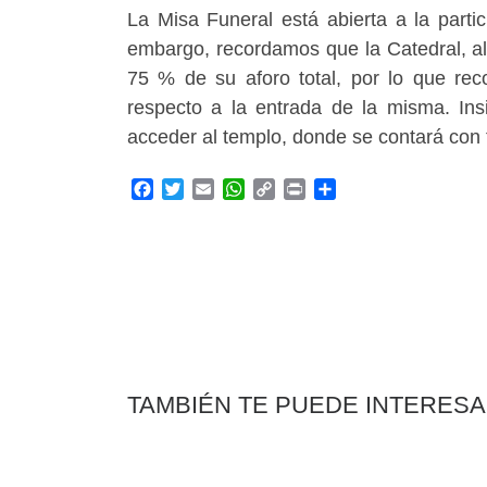
La Misa Funeral está abierta a la parti
embargo, recordamos que la Catedral, al 
75 % de su aforo total, por lo que rec
respecto a la entrada de la misma. Ins
acceder al templo, donde se contará con t
F
T
E
W
C
P
C
a
w
m
h
o
r
o
c
i
a
a
p
i
m
e
t
i
t
y
n
p
b
t
l
s
L
t
a
o
e
A
i
r
o
r
p
n
t
k
p
k
i
r
TAMBIÉN TE PUEDE INTERES