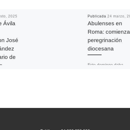
sto, 2025
Publicada
24 marzo, 2
e Ávila
Abulenses en
Roma: comienza
on José
peregrinación
ández
diocesana
ario de
to
Este domingo daba
comienzo la peregrina
diocesana a Roma, pa
umplen 100
participar en el Jubileo
nto del
Esperanza. El grupo de
se José
diócesis […]
z, quien
n por un