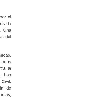
por el
res de
l. Una
as del
micas,
 todas
tra la
a, han
Civil,
ial de
ncias,