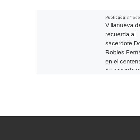
Publicada
27 ago
Villanueva d
recuerda al
sacerdote D
Robles Fern
en el centen
su nacimien
Este jueves se c
años del nacimie
sacerdote abulen
Robles Fernánde
falleció muy jove
accidente de […]