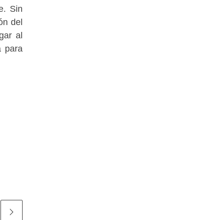
e. Sin
ón del
gar al
a para