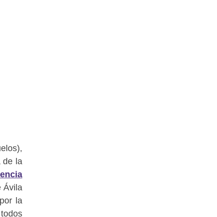
elos),
 de la
rencia
 Ávila
por la
 todos