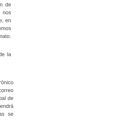
ón de
e nos
e, en
remos
mato.
de la
rónico
correo
pal de
tendrá
as se