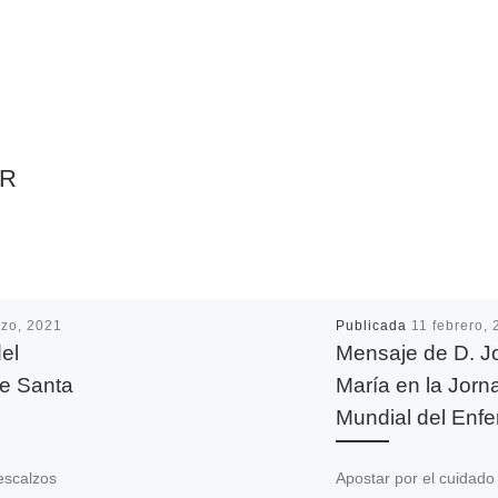
AR
zo, 2021
Publicada
11 febrero,
del
Mensaje de D. J
de Santa
María en la Jorn
Mundial del Enf
escalzos
Apostar por el cuidado