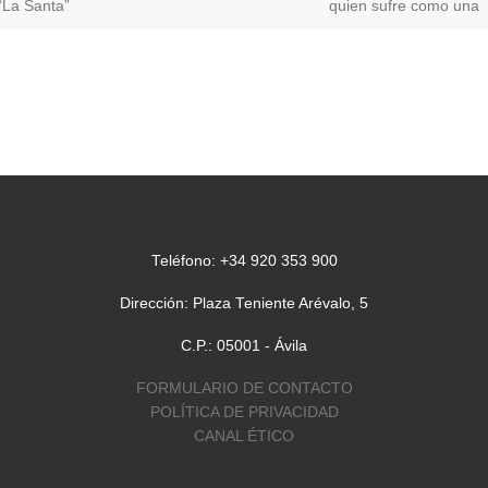
“La Santa”
quien sufre como una
ño la
manifestación especial
el
cariño, que tanto se
nta Teresa
necesita en estos
 […]
momentos. Es la […]
Teléfono: +34 920 353 900
Dirección: Plaza Teniente Arévalo, 5
C.P.: 05001 - Ávila
FORMULARIO DE CONTACTO
POLÍTICA DE PRIVACIDAD
CANAL ÉTICO