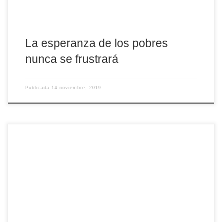
La esperanza de los pobres
nunca se frustrará
Publicada
14 noviembre, 2019
La III Jornada Mundial de los Pobres tendrá lugar el próximo
domingo 17 de Noviembre con el lema “La esperanza de los
pobres nunca se frustrará” (Sal 9, 19). Se trata de una invitación
del Papa Francisco a reflexionar sobre nuestra realidad más
cercana e impulsar acciones que devuelvan la esperanza perdida
a causa de […]