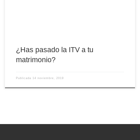
matrimonios que quieran revisar de una manera práctica su
vocación al amor. Se llevará a cabo […]
¿Has pasado la ITV a tu
matrimonio?
Publicada
14 noviembre, 2019