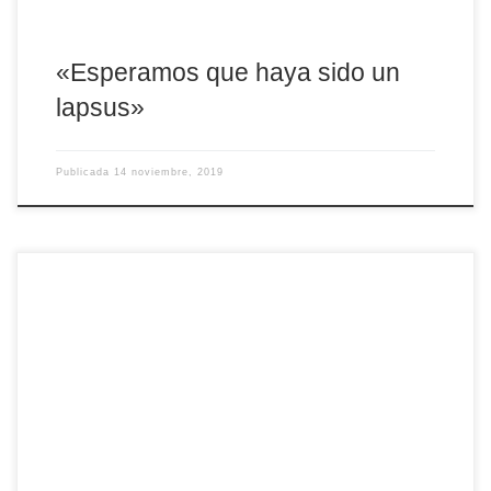
«Esperamos que haya sido un
lapsus»
Publicada
14 noviembre, 2019
El domingo 17 de noviembre se celebra la III Jornada Mundial de
los Pobres con el lema, «La esperanza de los pobres nunca se
frustrará» (Sal 9,19). Unas palabras, explica el papa Francisco en
su mensaje para la Jornada, que se «presentan con una
actualidad increíble. Ellas expresan una verdad profunda que la
fe logra imprimir sobre […]