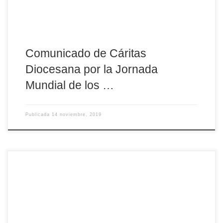
Comunicado de Cáritas
Diocesana por la Jornada
Mundial de los …
Publicada
14 noviembre, 2019
Una tarde de encuentro con otras parejas para reflexionar, rezar,
compartir y poner a punto nuestro matrimonio. Es lo que nos
proponen desde Pastoral Familiar para el próximo 23 de
noviembre. Esta «ITV matrimonial» va dirigida a todos los