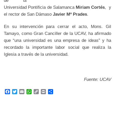
de la
Universidad Pontificia de Salamanca
Miriam Cortés
, y
el rector de San Dámaso
Javier Mª Prades
.
En su intervención para cerrar el acto, Mons. Gil
Tamayo, como Gran Canciller de la UCAV, ha afirmado
que “una universidad es una empresa de ideas” y ha
recordado la importante labor social que realiza la
Iglesia a través de la universidad.
Fuente: UCAV
F
T
E
W
C
P
C
a
w
m
h
o
r
o
c
i
a
a
p
i
m
e
t
i
t
y
n
p
b
t
l
s
L
t
a