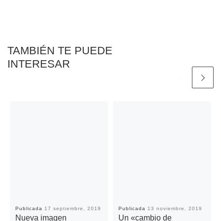
o
e
A
i
r
o
r
p
n
t
k
p
k
i
r
TAMBIÉN TE PUEDE
INTERESAR
Publicada
17 septiembre, 2019
Publicada
13 noviembre, 2019
Nueva imagen
Un «cambio de