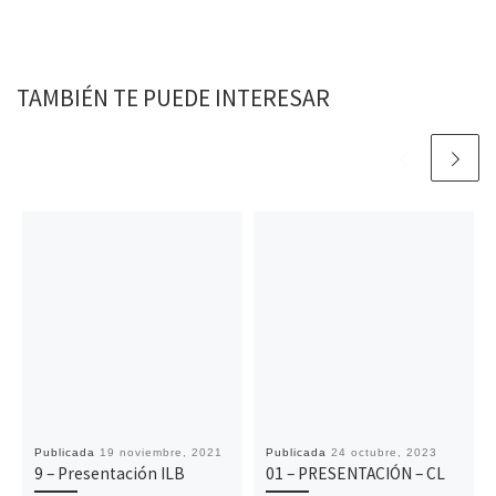
o
r
p
n
t
k
p
k
i
r
TAMBIÉN TE PUEDE INTERESAR
Publicada
19 noviembre, 2021
Publicada
24 octubre, 2023
9 – Presentación ILB
01 – PRESENTACIÓN – CL