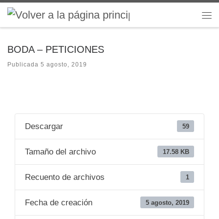
Saltar al contenido
Me
BODA – PETICIONES
Publicada
5 agosto, 2019
Descargar
59
Tamaño del archivo
17.58 KB
Recuento de archivos
1
Fecha de creación
5 agosto, 2019