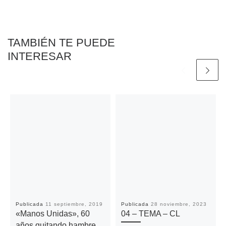
o
r
p
n
t
k
p
k
i
r
TAMBIÉN TE PUEDE
INTERESAR
Publicada
11 septiembre, 2019
Publicada
28 noviembre, 2023
«Manos Unidas», 60
04 – TEMA – CL
años quitando hambre