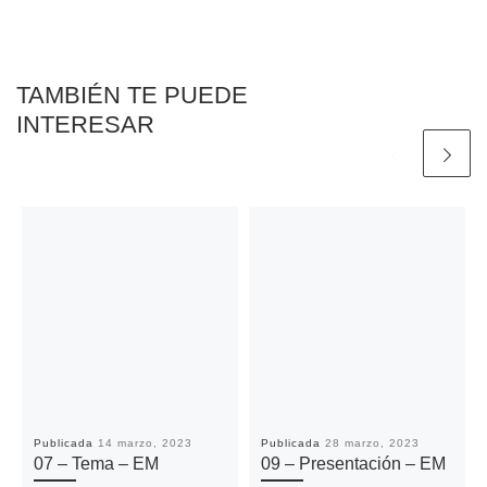
o
r
p
n
t
k
p
k
i
r
TAMBIÉN TE PUEDE
INTERESAR
Publicada
14 marzo, 2023
Publicada
28 marzo, 2023
07 – Tema – EM
09 – Presentación – EM