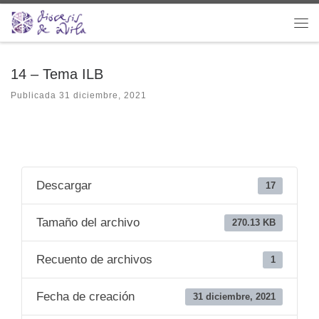
Saltar al contenido
Me
14 – Tema ILB
Publicada
31 diciembre, 2021
Descargar
17
Tamaño del archivo
270.13 KB
Recuento de archivos
1
Fecha de creación
31 diciembre, 2021