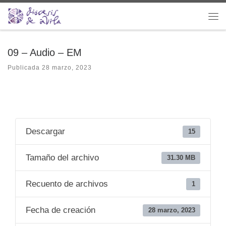
Saltar al contenido
Me
09 – Audio – EM
Publicada
28 marzo, 2023
Descargar
15
Tamaño del archivo
31.30 MB
Recuento de archivos
1
Fecha de creación
28 marzo, 2023