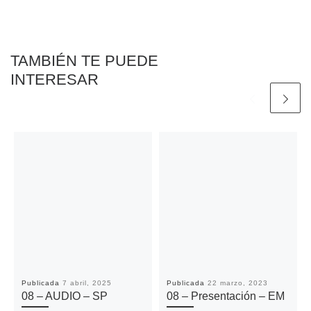
o
r
p
n
t
k
p
k
i
r
TAMBIÉN TE PUEDE
INTERESAR
Publicada
7 abril, 2025
Publicada
22 marzo, 2023
08 – AUDIO – SP
08 – Presentación – EM