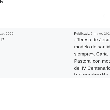
AR
zo, 2026
Publicada
7 mayo, 20
 P
«Teresa de Jesú
modelo de santi
siempre». Carta
Pastoral con mot
del IV Centenari
la Canonización
Santa Teresa (m
2022)