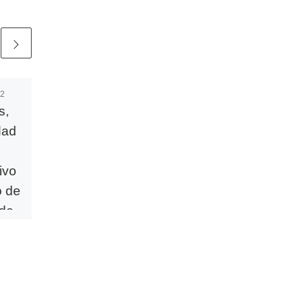
22
Publicada
5 agosto, 2019
s,
Septiembre 2015 –
dad
Celebración de la
Memoria de los
ivo
consagrados
o de
mártires
 de
ayo