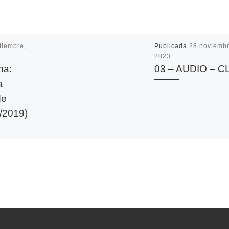
tiembre,
Publicada
28 noviembr
2023
na:
03 – AUDIO – C
a
de
4/2019)