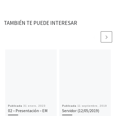
o
r
p
n
t
k
p
k
i
r
TAMBIÉN TE PUEDE INTERESAR
Publicada
31 enero, 2023
Publicada
11 septiembre, 2019
02 – Presentación – EM
Servidor (12/05/2019)