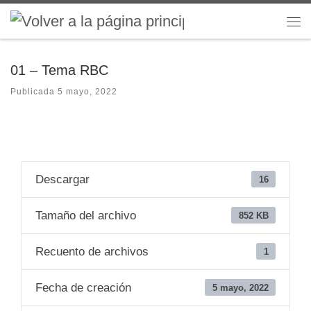
Saltar al contenido
Me
01 – Tema RBC
Publicada
5 mayo, 2022
Descargar
16
Tamaño del archivo
852 KB
Recuento de archivos
1
Fecha de creación
5 mayo, 2022