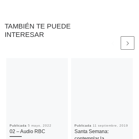
o
r
p
n
t
k
p
k
i
r
TAMBIÉN TE PUEDE
INTERESAR
Publicada
5 mayo, 2022
Publicada
11 septiembre, 2019
02 – Audio RBC
Santa Semana:
contemplar la