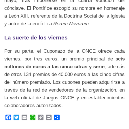
mayo, tras imponerse en la cuarta votación del
cónclave. El Pontífice escogió su nombre en homenaje
a León XIII, referente de la Doctrina Social de la Iglesia
y autor de la encíclica
Rerum Novarum
.
La suerte de los viernes
Por su parte, el Cuponazo de la ONCE ofrece cada
viernes, por tres euros, un premio principal de
seis
millones de euros a las cinco cifras y serie
, además
de otros 134 premios de 40.000 euros a las cinco cifras
del número premiado. Los cupones pueden adquirirse a
través de la red de vendedores de la organización, en
la web oficial de Juegos ONCE y en establecimientos
colaboradores autorizados.
F
T
E
W
C
P
C
a
w
m
h
o
r
o
c
i
a
a
p
i
m