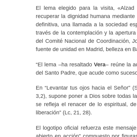
El lema elegido para la visita, «Alzad 
recuperar la dignidad humana mediante l
definitiva, una llamada a la sociedad es
través de la contemplación y la apertur
del Comité Nacional de Coordinación, J
fuente de unidad en
Madrid
, belleza en
B
“El lema –ha resaltado
Vera
– reúne la a
del Santo Padre, que acude como sucesor
En “Levantar tus ojos hacia el Señor” (S
3,2), supone poner a Dios sobre todas la
se refleja el renacer de lo espiritual, 
liberación” (Lc, 21, 28).
El logotipo oficial refuerza este mensa
abierto en acción” compuesto por figura