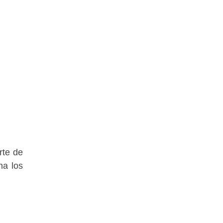
rte de
na los