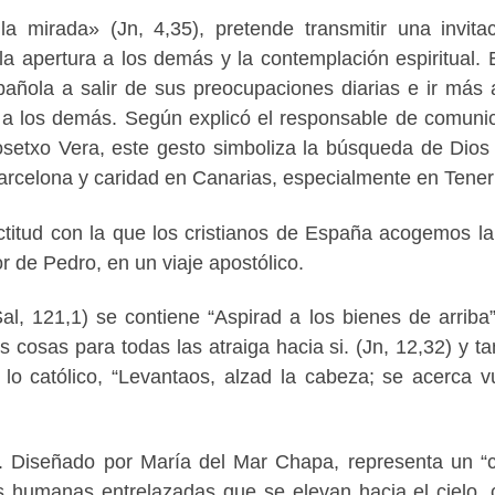
la mirada» (Jn, 4,35), pretende transmitir una invita
a apertura a los demás y la contemplación espiritual. 
pañola a salir de sus preocupaciones diarias e ir más a
a a los demás. Según explicó el responsable de comuni
osetxo Vera, este gesto simboliza la búsqueda de Dio
arcelona
y caridad en
Canarias
, especialmente en
Tener
ctitud con la que los cristianos de España acogemos la 
 de Pedro, en un viaje apostólico.
al, 121,1) se contiene “Aspirad a los bienes de arriba”
s cosas para todas las atraiga hacia si. (Jn, 12,32) y t
de lo católico, “Levantaos, alzad la cabeza; se acerca v
je. Diseñado por María del Mar Chapa, representa un “c
s humanas entrelazadas que se elevan hacia el cielo, 