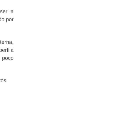
ser la
do por
terna,
erfila
n poco
tos