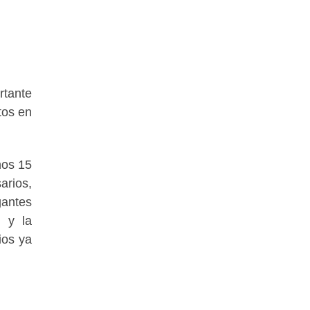
rtante
tos en
nos 15
arios,
antes
n y la
ios ya