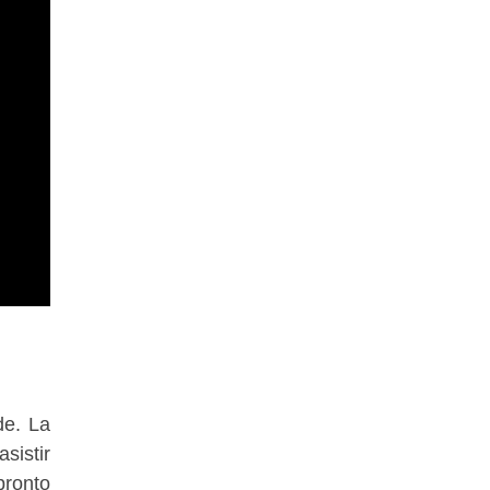
de. La
sistir
pronto