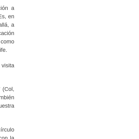
ción a
Es, en
llá, a
cación
s como
ife
.
visita
 (Col,
ambién
uestra
írculo
con la