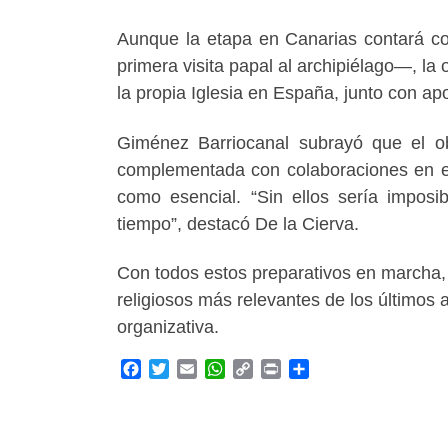
Aunque la etapa en Canarias contará con
primera visita papal al archipiélago—, la
la propia Iglesia en España, junto con ap
Giménez Barriocanal subrayó que el obj
complementada con colaboraciones en esp
como esencial. “Sin ellos sería imposi
tiempo”, destacó De la Cierva.
Con todos estos preparativos en marcha
religiosos más relevantes de los últimos 
organizativa.
F
T
E
W
C
P
C
a
w
m
h
o
r
o
c
i
a
a
p
i
m
e
t
i
t
y
n
p