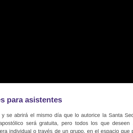
s para asistentes
o y se abrirá el mismo día que lo autorice la Santa Se
apostólico será gratuita, pero todos los que deseen a
ra individual o través de un grupo, en el espacio que 