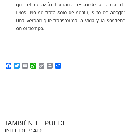
que el corazón humano responde al amor de
Dios. No se trata solo de sentir, sino de acoger
una Verdad que transforma la vida y la sostiene
en el tiempo.
F
T
E
W
C
P
C
a
w
m
h
o
r
o
c
i
a
a
p
i
m
e
t
i
t
y
n
p
b
t
l
s
L
t
a
o
e
A
i
r
o
r
p
n
t
k
p
k
i
r
TAMBIÉN TE PUEDE
INTERESAR