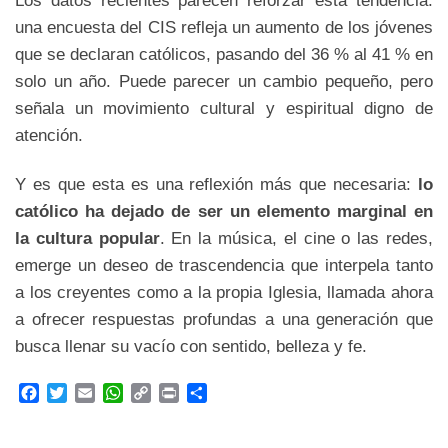
una encuesta del CIS refleja un aumento de los jóvenes
que se declaran católicos, pasando del 36 % al 41 % en
solo un año. Puede parecer un cambio pequeño, pero
señala un movimiento cultural y espiritual digno de
atención.
Y es que esta es una reflexión más que necesaria:
lo
católico ha dejado de ser un elemento marginal en
la cultura popular
. En la música, el cine o las redes,
emerge un deseo de trascendencia que interpela tanto
a los creyentes como a la propia Iglesia, llamada ahora
a ofrecer respuestas profundas a una generación que
busca llenar su vacío con sentido, belleza y fe.
F
T
E
W
C
P
C
a
w
m
h
o
r
o
c
i
a
a
p
i
m