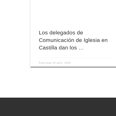
que nos encontramos, y de una segunda
de interpretar la realidad en la que estamos
inmersos, llega el momento de poder elegir entre
todos. Los […]
Los delegados de
Comunicación de Iglesia en
Castilla dan los …
Publicada
29 abril, 2025