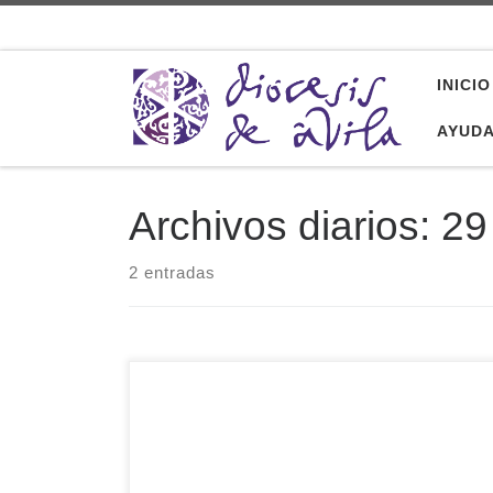
Saltar al contenido
INICIO
AYUD
Archivos diarios:
29
2 entradas
Comienza el camino hacia la gran asamblea en
la que las diócesis de Iglesia en Castilla
decidirán, finalmente, la renovación de sus
estructuras evangelizadoras. Después de una
primera etapa de reconocer la situación en la