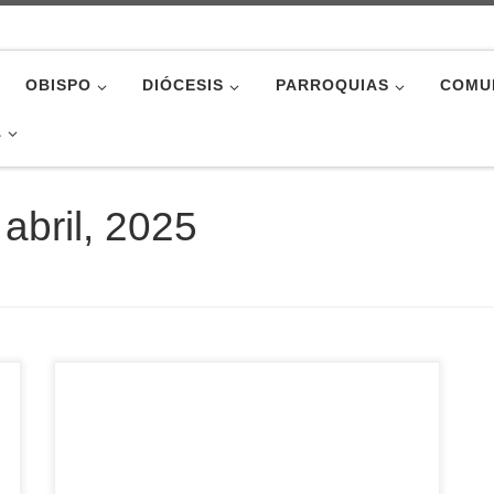
OBISPO
DIÓCESIS
PARROQUIAS
COMU
A
 abril, 2025
El pasado fin de semana, se llevó a cabo el
encuentro de catequistas de toda la región de
Castilla, congregando a un total de 130
participantes bajo el lema: “Jesús puerta de la
esperanza”. Un encuentro festivo, de formación