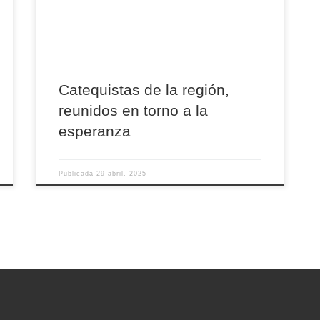
y convivencia que reúne en cada edición a
catequistas y agentes de evangelización de las
distintas diócesis castellanoleonesas, […]
Catequistas de la región,
reunidos en torno a la
esperanza
Publicada
29 abril, 2025