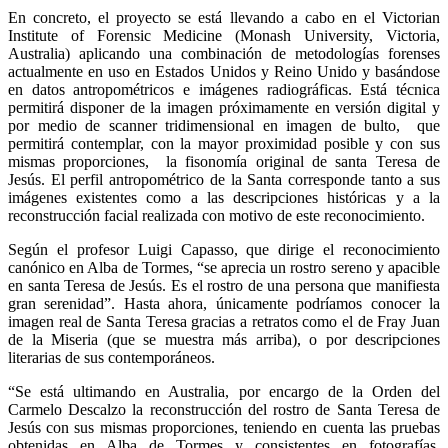
En concreto, el proyecto se está llevando a cabo en el Victorian
Institute of Forensic Medicine (Monash University, Victoria,
Australia) aplicando una combinación de metodologías forenses
actualmente en uso en Estados Unidos y Reino Unido y basándose
en datos antropométricos e imágenes radiográficas. Está técnica
permitirá disponer de la imagen próximamente en versión digital y
por medio de scanner tridimensional en imagen de bulto, que
permitirá contemplar, con la mayor proximidad posible y con sus
mismas proporciones, la fisonomía original de santa Teresa de
Jesús. El perfil antropométrico de la Santa corresponde tanto a sus
imágenes existentes como a las descripciones históricas y a la
reconstrucción facial realizada con motivo de este reconocimiento.
Según el profesor Luigi Capasso, que dirige el reconocimiento
canónico en Alba de Tormes, “se aprecia un rostro sereno y apacible
en santa Teresa de Jesús. Es el rostro de una persona que manifiesta
gran serenidad”. Hasta ahora, únicamente podríamos conocer la
imagen real de Santa Teresa gracias a retratos como el de Fray Juan
de la Miseria (que se muestra más arriba), o por descripciones
literarias de sus contemporáneos.
“Se está ultimando en Australia, por encargo de la Orden del
Carmelo Descalzo la reconstrucción del rostro de Santa Teresa de
Jesús con sus mismas proporciones, teniendo en cuenta las pruebas
obtenidas en Alba de Tormes y consistentes en fotografías,