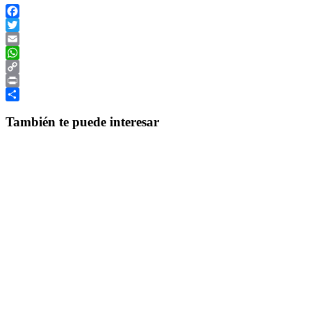
Facebook
Twitter
Email
WhatsApp
Copy
Link
Print
Compartir
También te puede interesar