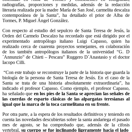
radiografías, proporciones y medidas, además de la redacción
literaria realizada por la madre María de San José, carmelita descalza
contemporánea de la Santa”, ha detallado el prior de Alba de
Tormes, P. Miguel Ángel González.
Con respecto al estudio del sepulcro de Santa Teresa de Jesús, la
Orden del Carmelo Descalzo ha recordado que está dirigido por el
experimentado antropólogo italiano Luigi Capasso, quien ha
realizado cerca de cuarenta proyectos semejantes, en colaboración
de los también antropólogos italianos de la universidad “G. D
´Annunzio” de Chieti – Pescara” Ruggero D´Anastasio y el doctor
Iacopo Cilli.
“Con este trabajo se reconstruye la parte de la historia que guarda la
biología de la persona de Santa Teresa de Jesús. En el caso de la
Santa se trata de una historia absolutamente extraordinaria”, ha
indicado el profesor Capasso. Como ejemplo, el profesor Capasso,
ha señalado que
en los pies de la Santa se aprecian las señales de
las cuerdas de esparto clásicas de las alpargatas teresianas al
igual que la marca de la toca carmelitana en su frente.
Por otra parte, a la espera de los resultados definitivos y teniendo en
cuenta las novedades descubiertas sobre la santa andariega el pasado
mes de agosto, se ha comprobado que, además de la cifosis
vertebral,
su cuerpo se fue inclinando ligeramente hacia el lado