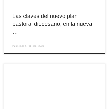
Las claves del nuevo plan
pastoral diocesano, en la nueva
…
Publicada
5 febrero, 2025
Vive un San Valentín diferente. El próximo viernes 14 de febrero,
celebraremos una Eucaristía en el Santuario diocesano de
Nuestra Señora de Sonsoles, en la que se bendecirán las parejas
de novios que vayan a contraer matrimonio en este año. Será a
partir de las 18 horas. Es una iniciativa del Secretariado
diocesano de Familia […]