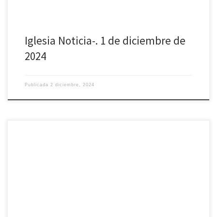
Iglesia Noticia-. 1 de diciembre de
2024
Publicada
2 diciembre, 2024
Por si no has podido escuchar «El Espejo de Ávila” de este viernes 29
de noviembre: Por el Día Mundial de la Discapacidad, nos acercamos
a conocer cómo trabaja la Iglesia abulense desde hace más de 50
años con las personas discapacitadas a través de La Casa Grande de
Martiherrero. En «El Atrio de las […]