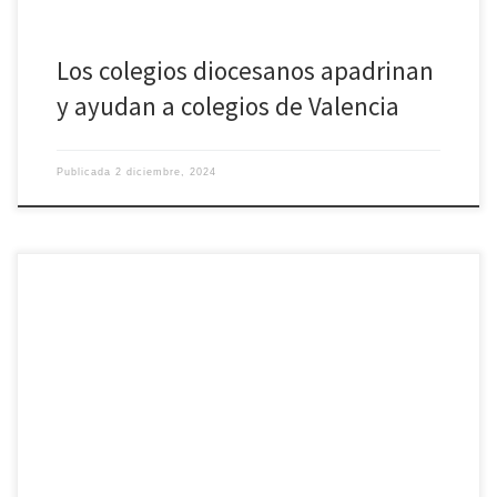
Los colegios diocesanos apadrinan
y ayudan a colegios de Valencia
Publicada
2 diciembre, 2024
Programa de actualidad de la Diócesis de Ávila Incluye el mensaje de
Adviento del Obispo Mons. Jesús Rico García. Y el comentario del
Evangelio del domingo. Recuerda que puedes también escucharlo en
nuestro canal de Spotify