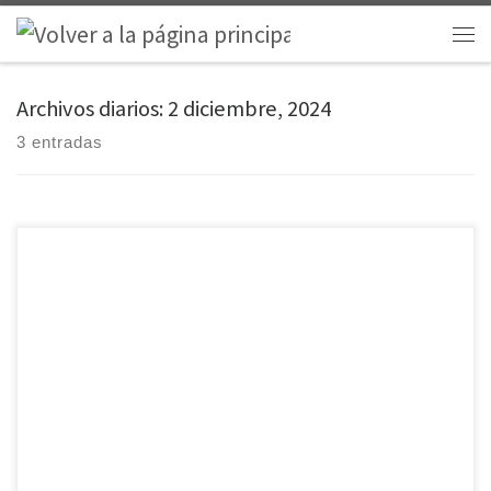
Saltar al contenido
Men
Archivos diarios:
2 diciembre, 2024
3 entradas
Los colegios dependientes de la diócesis de Ávila, sensibilizados por lo
ocurrido en Valencia y parte del sudeste español tras la Dana del 29 de
octubre, han querido aportar su granito de arena para paliar, en la
medida de lo posible, las consecuencias de esta tragedia. Así, desde
las comunidades educativas del Colegio Diocesano Asunción […]