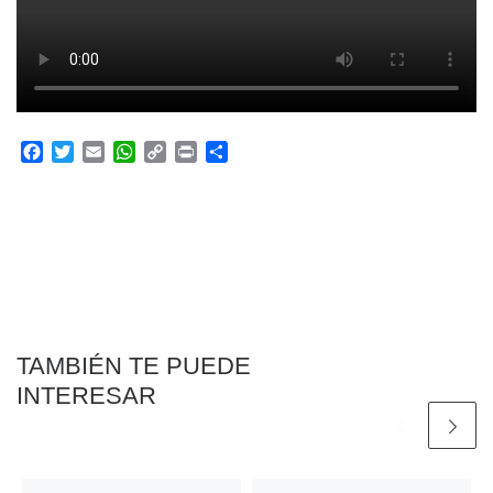
F
T
E
W
C
P
C
a
w
m
h
o
r
o
c
i
a
a
p
i
m
e
t
i
t
y
n
p
b
t
l
s
L
t
a
o
e
A
i
r
o
r
p
n
t
k
p
k
i
r
TAMBIÉN TE PUEDE
INTERESAR