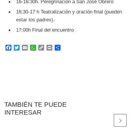
16-16:30h. Peregrinación a San José Obrero
16:30-17 h Teatralización y oración final (pueden
estar los padres).
17:00h Final del encuentro
F
T
E
W
C
P
C
a
w
m
h
o
r
o
c
i
a
a
p
i
m
e
t
i
t
y
n
p
b
t
l
s
L
t
a
o
e
A
i
r
o
r
p
n
t
k
p
k
i
r
TAMBIÉN TE PUEDE
INTERESAR