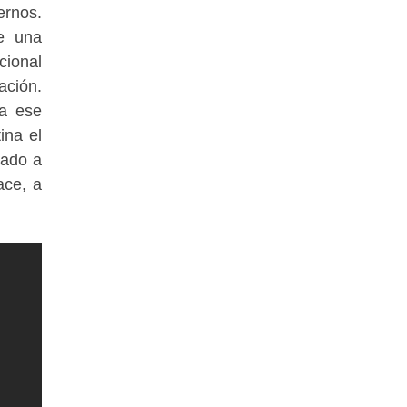
ernos.
ue una
cional
ación.
ta ese
ina el
dado a
ace, a