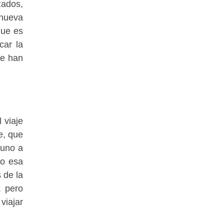
zados,
 nueva
que es
car la
se han
 viaje
e, que
 uno a
do esa
 de la
, pero
viajar