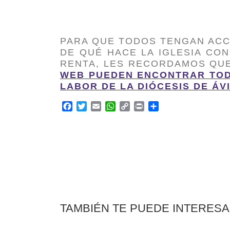
PARA QUE TODOS TENGAN ACC
DE QUÉ HACE LA IGLESIA CO
RENTA, LES RECORDAMOS QU
WEB PUEDEN ENCONTRAR TOD
LABOR DE LA DIÓCESIS DE ÁV
F
T
E
W
C
P
C
a
w
m
h
o
r
o
c
i
a
a
p
i
m
e
t
i
t
y
n
p
b
t
l
s
L
t
a
o
e
A
i
r
o
r
p
n
t
k
p
k
i
r
TAMBIÉN TE PUEDE INTERES