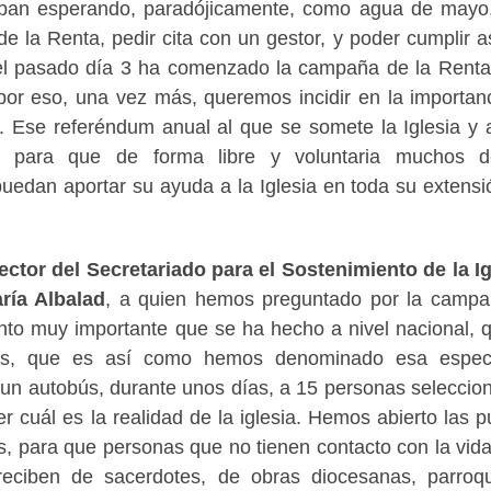
taban esperando, paradójicamente, como agua de mayo
de la Renta, pedir cita con un gestor, y poder cumplir a
 el pasado día 3 ha comenzado la campaña de la Rent
 por eso, una vez más, queremos incidir en la importan
ca. Ese referéndum anual al que se somete la Iglesia y 
is para que de forma libre y voluntaria muchos d
uedan aportar su ayuda a la Iglesia en toda su extensi
ector del Secretariado para el Sostenimiento de la Ig
ría Albalad
, a quien hemos preguntado por la camp
nto muy importante que se ha hecho a nivel nacional, 
ntos, que es así como hemos denominado esa espec
un autobús, durante unos días, a 15 personas seleccio
 cuál es la realidad de la iglesia. Hemos abierto las p
os, para que personas que no tienen contacto con la vida
reciben de sacerdotes, de obras diocesanas, parroqu