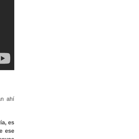
án ahí
ía, es
e ese