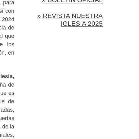
, para
sí con
» REVISTA NUESTRA
a 2024
IGLESIA 2025
cia de
al que
e los
ón, en
lesia,
aña de
que es
ie de
nadas,
uertas
 de la
iales,