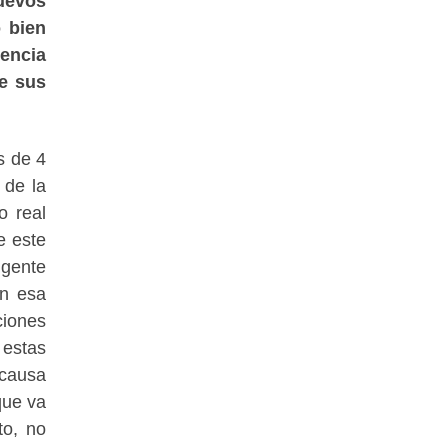
uevos
 bien
encia
e sus
s de 4
 de la
o real
e este
 gente
en esa
ciones
 estas
 causa
que va
to, no