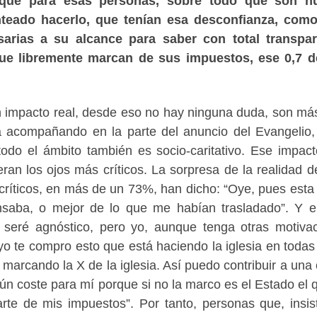
 que para esas personas, sobre todo que son n
teado hacerlo, que tenían esa desconfianza, como
sarias a su alcance para saber con total transpar
que libremente marcan de sus impuestos, ese 0,7 d
e un impacto real, desde eso no hay ninguna duda, son má
 acompañando en la parte del anuncio del Evangelio,
odo el ámbito también es socio-caritativo. Ese impact
ran los ojos más críticos. La sorpresa de la realidad d
críticos, en más de un 73%, han dicho: “Oye, pues esta
nsaba, o mejor de lo que me habían trasladado”. Y 
y seré agnóstico, pero yo, aunque tenga otras motiva
 yo te compro esto que está haciendo la iglesia en todas
 marcando la X de la iglesia. Así puedo contribuir a una
n coste para mí porque si no la marco es el Estado el 
te de mis impuestos”. Por tanto, personas que, insis