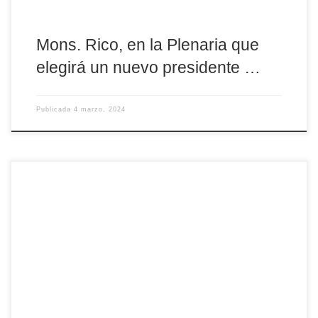
Mons. Rico, en la Plenaria que
elegirá un nuevo presidente …
Publicada
4 marzo, 2024
En su mensaje para el tercer domingo de Cuaresma, el obispo de
Ávila ha querido enviar unas palabras de apoyo y solidaridad para
los agricultores, que en esta diócesis eminentemente rural
representan un peso muy importante. Mons. Rico habla de la
«globalización de la indiferencia» como «uno de los desafíos más
urgentes de hoy», instando […]