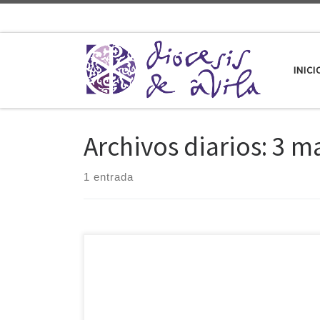
Saltar al contenido
INICI
Archivos diarios:
3 m
1 entrada
En su nuevo mensaje para guiarnos en esta Cuaresma,
nuestro obispo Don Jesús nos recuerda el valor de la
oración, el ayuno y la limosna como elementos claves
de este «camino espiritual». Mons. Rico hace hincapié