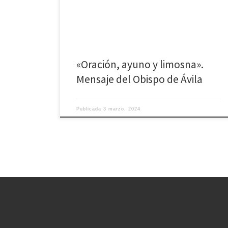
en el valor de cada uno de ellos, con el fin de que
cuidemos nuestro interior, que es lo […]
«Oración, ayuno y limosna».
Mensaje del Obispo de Ávila
Publicada
3 marzo, 2024