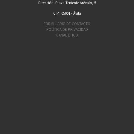
Dirección: Plaza Teniente Arévalo, 5
C.P.: 05001 - Ávila
FORMULARIO DE CONTACTO
POLÍTICA DE PRIVACIDAD
CANAL ÉTICO