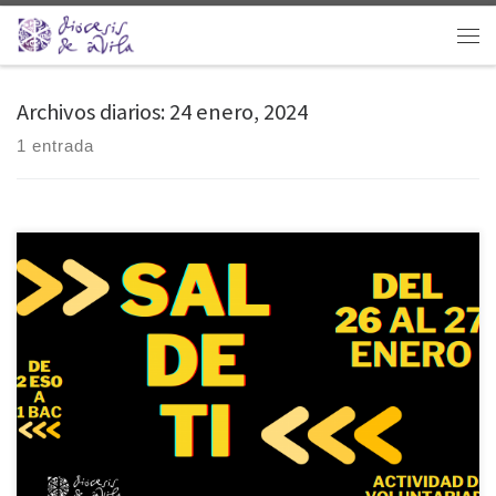
Saltar al contenido
Men
Archivos diarios:
24 enero, 2024
1 entrada
Continuando en la misma linea de formación en el compromiso con
la caridad dentro de la Iglesia, que es el objetivo de este curso del Plan
diocesano de Pastoral, el Secretariado diocesano de Pastoral Juvenil
ha programado para este fin de semana unas jornadas de convivencia
para adolescentes dese 2º de ESO hasta Bachillerato, con […]