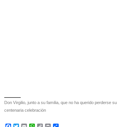
Don Virgilio, junto a su familia, que no ha querido perderse su
centenaria celebración
F
T
E
W
C
P
C