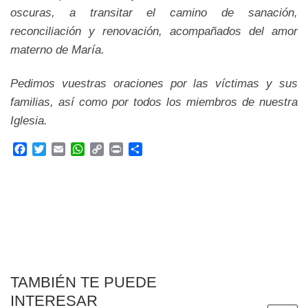
oscuras, a transitar el camino de sanación,
reconciliación y renovación, acompañados del amor
materno de María.
Pedimos vuestras oraciones por las víctimas y sus
familias, así como por todos los miembros de nuestra
Iglesia.
F
T
E
W
C
P
C
a
w
m
h
o
r
o
c
i
a
a
p
i
m
e
t
i
t
y
n
p
b
t
l
s
L
t
a
o
e
A
i
r
o
r
p
n
t
k
p
k
i
r
TAMBIÉN TE PUEDE
INTERESAR