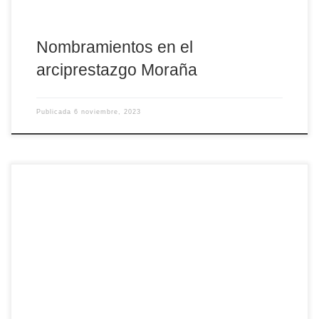
Nombramientos en el
arciprestazgo Moraña
Publicada
6 noviembre, 2023
La Iglesia española celebra hoy la memoria de los mártires, que
fueron objeto de la persecución religiosa en el siglo XX. Son un
grupo innumerable, en torno a 2000 beatos y santos (obispos,
sacerdotes, religiosos, laicos, hombres y mujeres) de distintas
congregaciones y diócesis españolas a los que se celebra
conjuntamente en este día. La […]