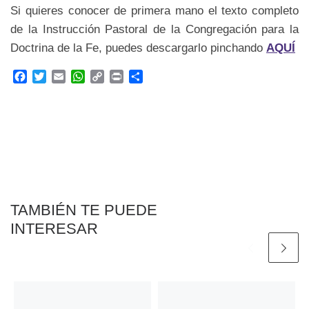
Si quieres conocer de primera mano el texto completo
de la Instrucción Pastoral de la Congregación para la
Doctrina de la Fe, puedes descargarlo pinchando
AQUÍ
F
T
E
W
C
P
C
a
w
m
h
o
r
o
c
i
a
a
p
i
m
e
t
i
t
y
n
p
b
t
l
s
L
t
a
o
e
A
i
r
o
r
p
n
t
k
p
k
i
r
TAMBIÉN TE PUEDE
INTERESAR