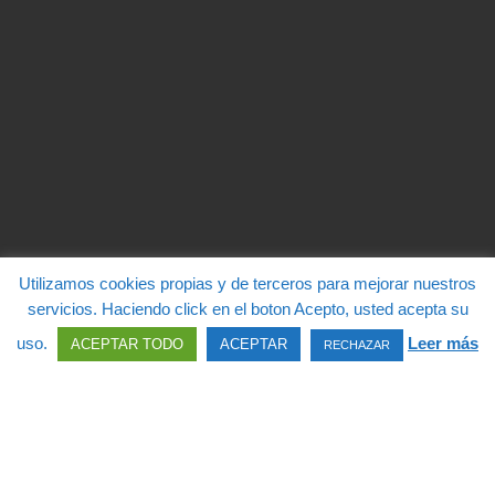
Utilizamos cookies propias y de terceros para mejorar nuestros
servicios. Haciendo click en el boton Acepto, usted acepta su
uso.
Leer más
ACEPTAR TODO
ACEPTAR
RECHAZAR
© 2026
Diócesis de Ávila
– Todos los derechos reservados
Funciona con
WP
– Diseñado con el
Tema Customizr