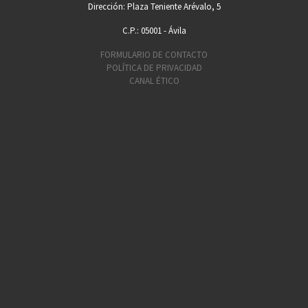
Dirección: Plaza Teniente Arévalo, 5
C.P.: 05001 - Ávila
FORMULARIO DE CONTACTO
POLÍTICA DE PRIVACIDAD
CANAL ÉTICO