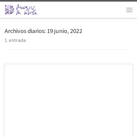
Saltar al contenido
Men
Archivos diarios:
19 junio, 2022
1 entrada
«Gracias a Dios, después de este tiempo difícil, cuando hemos
despejado un tanto el horizonte de preocupación, podemos celebrar
esta fiesta tan entrañable en que se rinde honor a la Eucaristía». Eran
las primeras palabras de la homilía de Mons. Gil Tamayo en la
Eucaristía del Corpus Christi, la primera con normalidad después de 3
[…]